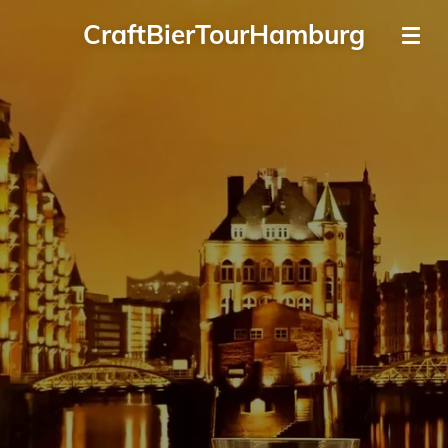
Zum
CraftBierTourHamburg
Hauptinhalt
springen