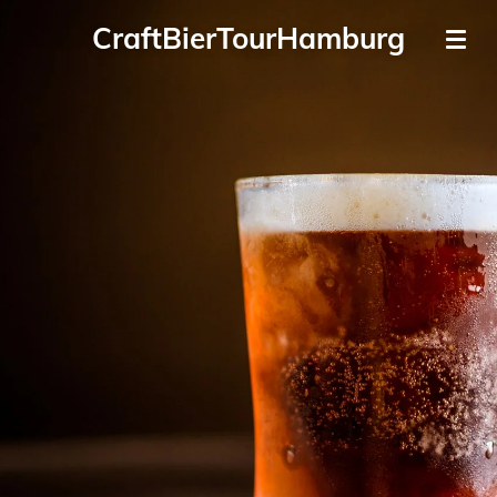
Zum
CraftBierTourHamburg
Hauptinhalt
springen